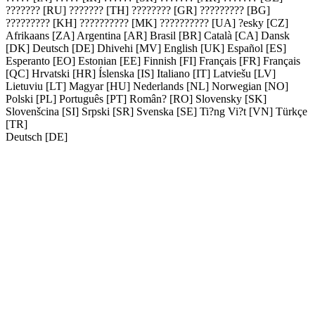
??????? [RU]
??????? [TH]
???????? [GR]
????????? [BG]
????????? [KH]
?????????? [MK]
?????????? [UA]
?esky [CZ]
Afrikaans [ZA]
Argentina [AR]
Brasil [BR]
Català [CA]
Dansk
[DK]
Deutsch [DE]
Dhivehi [MV]
English [UK]
Español [ES]
Esperanto [EO]
Estonian [EE]
Finnish [FI]
Français [FR]
Français
[QC]
Hrvatski [HR]
Íslenska [IS]
Italiano [IT]
Latviešu [LV]
Lietuviu [LT]
Magyar [HU]
Nederlands [NL]
Norwegian [NO]
Polski [PL]
Português [PT]
Român? [RO]
Slovensky [SK]
Slovenšcina [SI]
Srpski [SR]
Svenska [SE]
Ti?ng Vi?t [VN]
Türkçe
[TR]
Deutsch [DE]