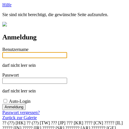
Hilfe
Sie sind nicht berechtigt, die gewünschte Seite aufzurufen.
Anmeldung
Benutzername
darf nicht leer sein
Passwort
darf nicht leer sein
Auto-Login
Passwort vergessen?
Zurück zur Galerie
?? (??) [HK]
?? (??) [TW]
??? [JP]
??? [KR]
???? [CN]
????? [IL]
????? [IN]
????? [IR]
?????? [SR]
??????? [AR]
??????? [GE]