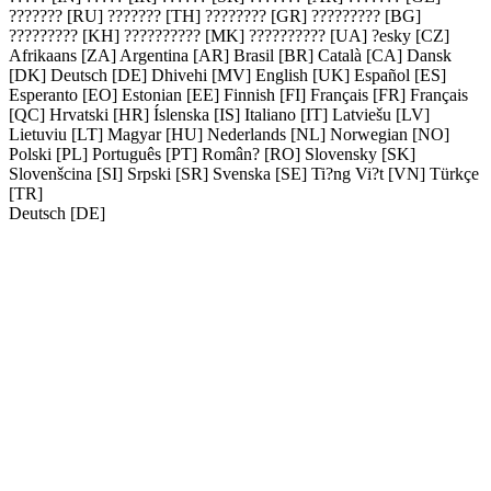
??????? [RU]
??????? [TH]
???????? [GR]
????????? [BG]
????????? [KH]
?????????? [MK]
?????????? [UA]
?esky [CZ]
Afrikaans [ZA]
Argentina [AR]
Brasil [BR]
Català [CA]
Dansk
[DK]
Deutsch [DE]
Dhivehi [MV]
English [UK]
Español [ES]
Esperanto [EO]
Estonian [EE]
Finnish [FI]
Français [FR]
Français
[QC]
Hrvatski [HR]
Íslenska [IS]
Italiano [IT]
Latviešu [LV]
Lietuviu [LT]
Magyar [HU]
Nederlands [NL]
Norwegian [NO]
Polski [PL]
Português [PT]
Român? [RO]
Slovensky [SK]
Slovenšcina [SI]
Srpski [SR]
Svenska [SE]
Ti?ng Vi?t [VN]
Türkçe
[TR]
Deutsch [DE]