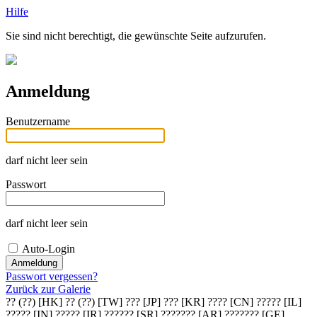
Hilfe
Sie sind nicht berechtigt, die gewünschte Seite aufzurufen.
Anmeldung
Benutzername
darf nicht leer sein
Passwort
darf nicht leer sein
Auto-Login
Passwort vergessen?
Zurück zur Galerie
?? (??) [HK]
?? (??) [TW]
??? [JP]
??? [KR]
???? [CN]
????? [IL]
????? [IN]
????? [IR]
?????? [SR]
??????? [AR]
??????? [GE]