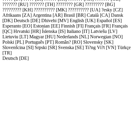
??????? [RU]
??????? [TH]
???????? [GR]
????????? [BG]
????????? [KH]
?????????? [MK]
?????????? [UA]
?esky [CZ]
Afrikaans [ZA]
Argentina [AR]
Brasil [BR]
Català [CA]
Dansk
[DK]
Deutsch [DE]
Dhivehi [MV]
English [UK]
Español [ES]
Esperanto [EO]
Estonian [EE]
Finnish [FI]
Français [FR]
Français
[QC]
Hrvatski [HR]
Íslenska [IS]
Italiano [IT]
Latviešu [LV]
Lietuviu [LT]
Magyar [HU]
Nederlands [NL]
Norwegian [NO]
Polski [PL]
Português [PT]
Român? [RO]
Slovensky [SK]
Slovenšcina [SI]
Srpski [SR]
Svenska [SE]
Ti?ng Vi?t [VN]
Türkçe
[TR]
Deutsch [DE]