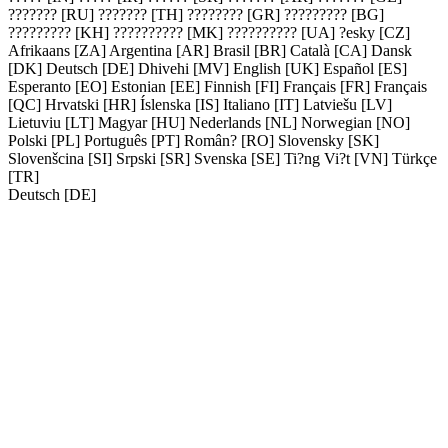
??????? [RU]
??????? [TH]
???????? [GR]
????????? [BG]
????????? [KH]
?????????? [MK]
?????????? [UA]
?esky [CZ]
Afrikaans [ZA]
Argentina [AR]
Brasil [BR]
Català [CA]
Dansk
[DK]
Deutsch [DE]
Dhivehi [MV]
English [UK]
Español [ES]
Esperanto [EO]
Estonian [EE]
Finnish [FI]
Français [FR]
Français
[QC]
Hrvatski [HR]
Íslenska [IS]
Italiano [IT]
Latviešu [LV]
Lietuviu [LT]
Magyar [HU]
Nederlands [NL]
Norwegian [NO]
Polski [PL]
Português [PT]
Român? [RO]
Slovensky [SK]
Slovenšcina [SI]
Srpski [SR]
Svenska [SE]
Ti?ng Vi?t [VN]
Türkçe
[TR]
Deutsch [DE]