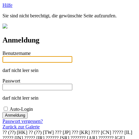
Hilfe
Sie sind nicht berechtigt, die gewünschte Seite aufzurufen.
Anmeldung
Benutzername
darf nicht leer sein
Passwort
darf nicht leer sein
Auto-Login
Passwort vergessen?
Zurück zur Galerie
?? (??) [HK]
?? (??) [TW]
??? [JP]
??? [KR]
???? [CN]
????? [IL]
????? [IN]
????? [IR]
?????? [SR]
??????? [AR]
??????? [GE]