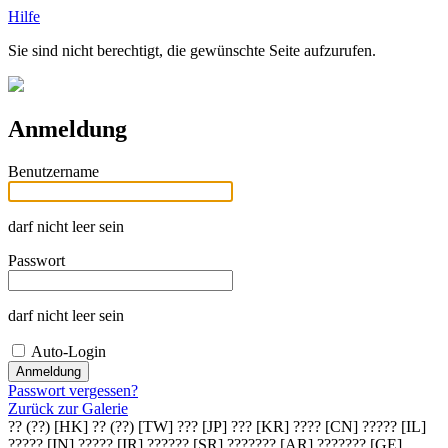
Hilfe
Sie sind nicht berechtigt, die gewünschte Seite aufzurufen.
Anmeldung
Benutzername
darf nicht leer sein
Passwort
darf nicht leer sein
Auto-Login
Passwort vergessen?
Zurück zur Galerie
?? (??) [HK]
?? (??) [TW]
??? [JP]
??? [KR]
???? [CN]
????? [IL]
????? [IN]
????? [IR]
?????? [SR]
??????? [AR]
??????? [GE]