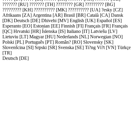
??????? [RU]
??????? [TH]
???????? [GR]
????????? [BG]
????????? [KH]
?????????? [MK]
?????????? [UA]
?esky [CZ]
Afrikaans [ZA]
Argentina [AR]
Brasil [BR]
Català [CA]
Dansk
[DK]
Deutsch [DE]
Dhivehi [MV]
English [UK]
Español [ES]
Esperanto [EO]
Estonian [EE]
Finnish [FI]
Français [FR]
Français
[QC]
Hrvatski [HR]
Íslenska [IS]
Italiano [IT]
Latviešu [LV]
Lietuviu [LT]
Magyar [HU]
Nederlands [NL]
Norwegian [NO]
Polski [PL]
Português [PT]
Român? [RO]
Slovensky [SK]
Slovenšcina [SI]
Srpski [SR]
Svenska [SE]
Ti?ng Vi?t [VN]
Türkçe
[TR]
Deutsch [DE]