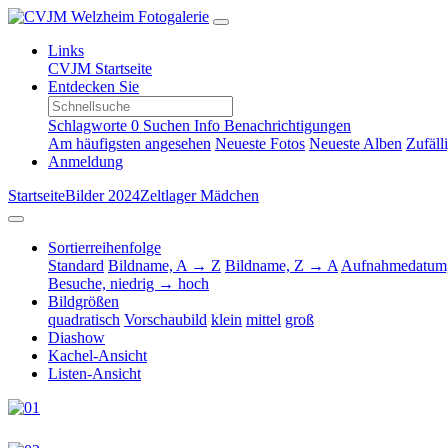
Links
CVJM Startseite
Entdecken Sie
Schlagworte
0
Suchen
Info
Benachrichtigungen
Am häufigsten angesehen
Neueste Fotos
Neueste Alben
Zufäll
Anmeldung
Startseite
Bilder 2024
Zeltlager Mädchen
Sortierreihenfolge
Standard
Bildname, A → Z
Bildname, Z → A
Aufnahmedatum,
Besuche, niedrig → hoch
Bildgrößen
quadratisch
Vorschaubild
klein
mittel
groß
Diashow
Kachel-Ansicht
Listen-Ansicht